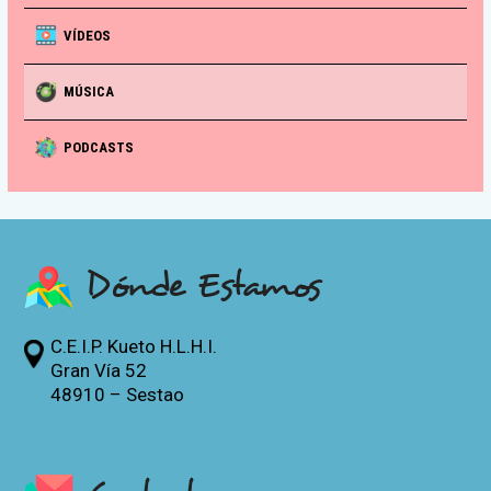
VÍDEOS
MÚSICA
PODCASTS
Dónde Estamos
C.E.I.P. Kueto H.L.H.I.
Gran Vía 52
48910 – Sestao