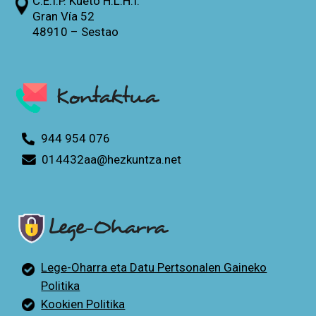
C.E.I.P. Kueto H.L.H.I.
Gran Vía 52
48910 – Sestao
Kontaktua
944 954 076
014432aa@hezkuntza.net
Lege-Oharra
Lege-Oharra eta Datu Pertsonalen Gaineko
Politika
Kookien Politika