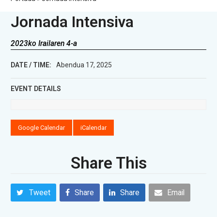
Jornada Intensiva
2023ko Irailaren 4-a
DATE / TIME:
Abendua 17, 2025
EVENT DETAILS
Google Calendar
iCalendar
Share This
Tweet
Share
Share
Email