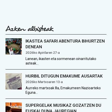
Azken albisteak
IKASTEA SAFARI ABENTURA BIHURTZEN
DENEAN
2026ko Apirilaren 27-a
Lanean, ikasten eta sormenean oinarritutako
asteak…
HURBIL DITUGUN EMAKUME AUSARTAK
2026ko Martxoaren 13-a
Aurreko martxoak 8a, Emakumeen Nazioarteko
Eguna…
SUPERGELAK MUSIKAZ GOZATZEN DU
EUSKALDUNA JAUREGIAN