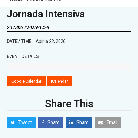
Jornada Intensiva
2023ko Irailaren 4-a
DATE / TIME:
Apirila 22, 2026
EVENT DETAILS
Google Calendar
iCalendar
Share This
Tweet
Share
Share
Email