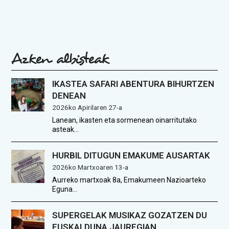
Azken albisteak
IKASTEA SAFARI ABENTURA BIHURTZEN
DENEAN
2026ko Apirilaren 27-a
Lanean, ikasten eta sormenean oinarritutako
asteak…
HURBIL DITUGUN EMAKUME AUSARTAK
2026ko Martxoaren 13-a
Aurreko martxoak 8a, Emakumeen Nazioarteko
Eguna…
SUPERGELAK MUSIKAZ GOZATZEN DU
EUSKALDUNA JAUREGIAN