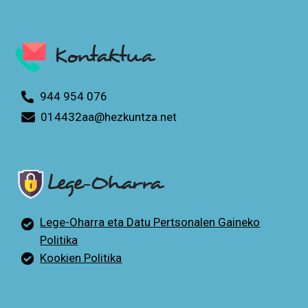
Kontaktua
944 954 076
014432aa@hezkuntza.net
Lege-Oharra
Lege-Oharra eta Datu Pertsonalen Gaineko
Politika
Kookien Politika