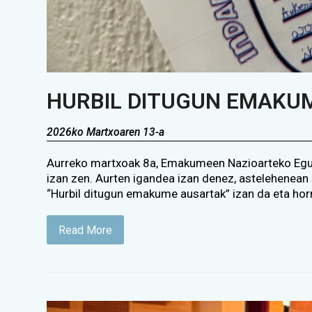
HURBIL DITUGUN EMAKU
2026ko Martxoaren 13-a
Aurreko martxoak 8a, Emakumeen Nazioarteko Eguna
izan zen. Aurten igandea izan denez, astelehenea
“Hurbil ditugun emakume ausartak” izan da eta horr
Read More