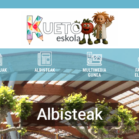
UAK
ALBISTEAK
MULTIMEDIA
F
GUNEA
E
Albisteak