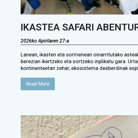
IKASTEA SAFARI ABENTU
2026ko Apirilaren 27-a
Lanean, ikasten eta sormenean oinarritutako asteak
berezian ikertzeko eta sortzeko inplikatu gara. Urt
kontinenteetan zehar, ekosistema desberdinak esplo
Read More