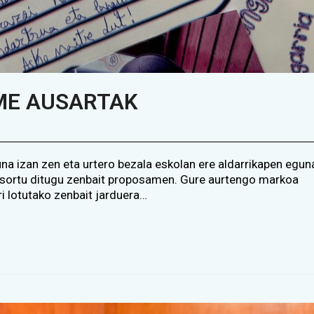
ME AUSARTAK
 izan zen eta urtero bezala eskolan ere aldarrikapen egun
n sortu ditugu zenbait proposamen. Gure aurtengo markoa
i lotutako zenbait jarduera…