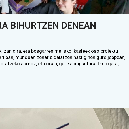
RA BIHURTZEN DENEAN
 izan dira, eta bosgarren mailako ikasleek oso proiektu
arrilean, munduan zehar bidaiatzen hasi ginen gure jeepean,
ratzeko asmoz, eta orain, gure abiapuntura itzuli gara,…