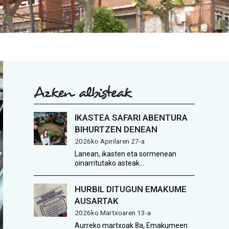
Azken albisteak
IKASTEA SAFARI ABENTURA
BIHURTZEN DENEAN
2026ko Apirilaren 27-a
Lanean, ikasten eta sormenean
oinarritutako asteak…
HURBIL DITUGUN EMAKUME
AUSARTAK
2026ko Martxoaren 13-a
Aurreko martxoak 8a, Emakumeen