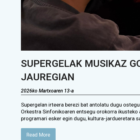
SUPERGELAK MUSIKAZ G
JAUREGIAN
2026ko Martxoaren 13-a
Supergelan irteera berezi bat antolatu dugu osteg
Orkestra Sinfonikoaren entsegu orokorra ikusteko 
programari esker egin dugu, kultura-jardueretara s
Read More