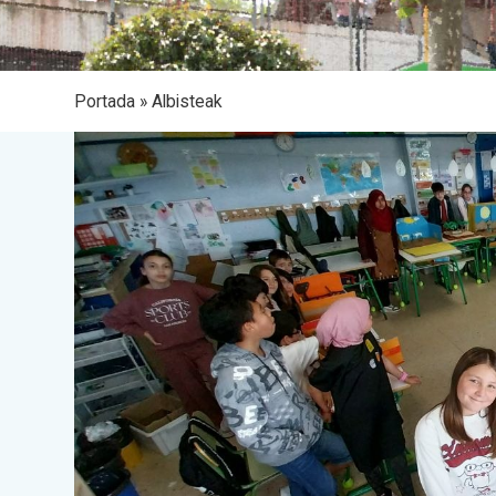
Portada
»
Albisteak