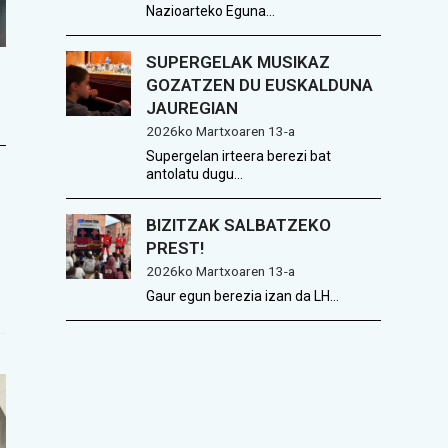
Nazioarteko Eguna…
SUPERGELAK MUSIKAZ
GOZATZEN DU EUSKALDUNA
JAUREGIAN
2026ko Martxoaren 13-a
Supergelan irteera berezi bat
antolatu dugu…
BIZITZAK SALBATZEKO
PREST!
2026ko Martxoaren 13-a
Gaur egun berezia izan da LH…