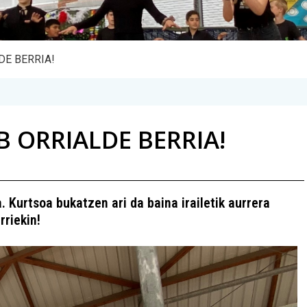
E BERRIA!
 ORRIALDE BERRIA!
. Kurtsoa bukatzen ari da baina irailetik aurrera
riekin!