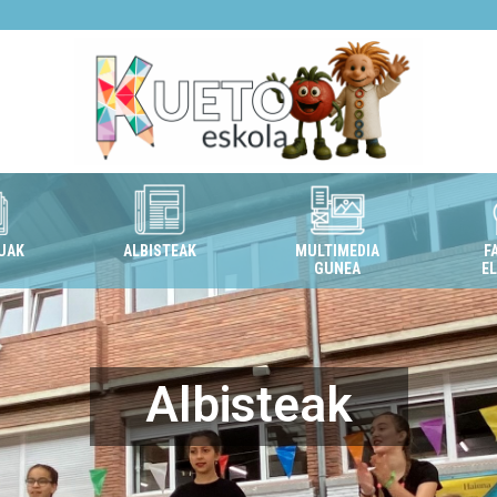
UAK
ALBISTEAK
MULTIMEDIA
F
GUNEA
E
Albisteak