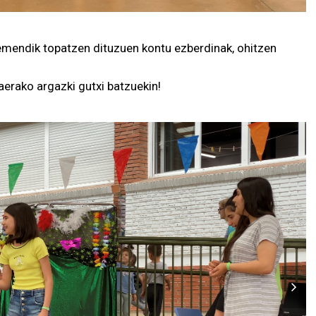
hemendik topatzen dituzuen kontu ezberdinak, ohitzen
rako argazki gutxi batzuekin!