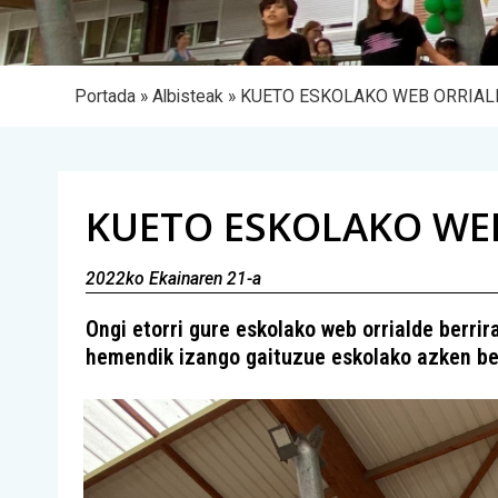
Portada
»
Albisteak
»
KUETO ESKOLAKO WEB ORRIALD
KUETO ESKOLAKO WEB
2022ko Ekainaren 21-a
Ongi etorri gure eskolako web orrialde berrira
hemendik izango gaituzue eskolako azken ber