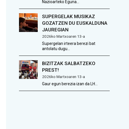
Nazioarteko Eguna…
SUPERGELAK MUSIKAZ
GOZATZEN DU EUSKALDUNA
JAUREGIAN
2026ko Martxoaren 13-a
Supergelan irteera berezi bat
antolatu dugu…
BIZITZAK SALBATZEKO
PREST!
2026ko Martxoaren 13-a
Gaur egun berezia izan da LH…