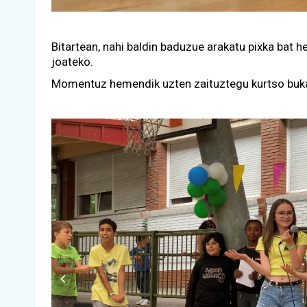
Bitartean, nahi baldin baduzue arakatu pixka bat 
joateko.
Momentuz hemendik uzten zaituztegu kurtso bukae