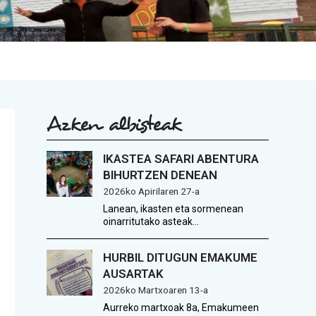
Azken albisteak
IKASTEA SAFARI ABENTURA
BIHURTZEN DENEAN
2026ko Apirilaren 27-a
Lanean, ikasten eta sormenean
oinarritutako asteak…
HURBIL DITUGUN EMAKUME
AUSARTAK
2026ko Martxoaren 13-a
Aurreko martxoak 8a, Emakumeen